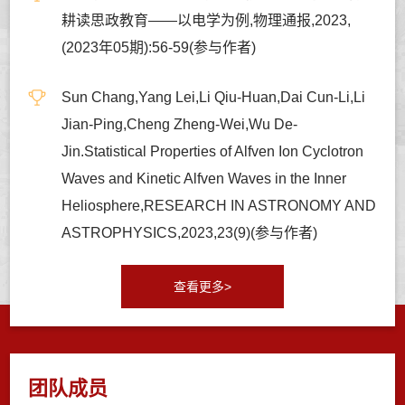
耕读思政教育——以电学为例,物理通报,2023,
(2023年05期):56-59(参与作者)
Sun Chang,Yang Lei,Li Qiu-Huan,Dai Cun-Li,Li
Jian-Ping,Cheng Zheng-Wei,Wu De-
Jin.Statistical Properties of Alfven Ion Cyclotron
Waves and Kinetic Alfven Waves in the Inner
Heliosphere,RESEARCH IN ASTRONOMY AND
ASTROPHYSICS,2023,23(9)(参与作者)
查看更多>
团队成员