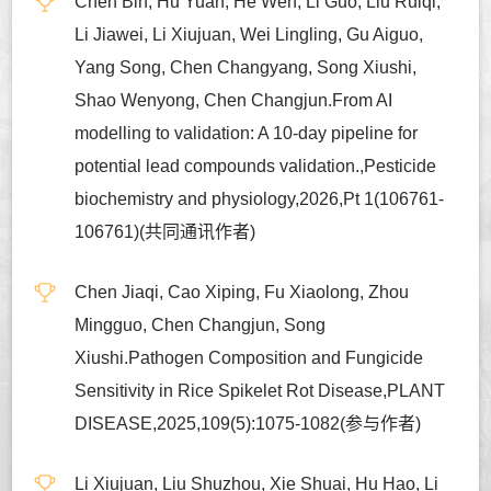
Chen Bin, Hu Yuan, He Wen, Li Guo, Liu Ruiqi,
Li Jiawei, Li Xiujuan, Wei Lingling, Gu Aiguo,
Yang Song, Chen Changyang, Song Xiushi,
Shao Wenyong, Chen Changjun.From AI
modelling to validation: A 10-day pipeline for
potential lead compounds validation.,Pesticide
biochemistry and physiology,2026,Pt 1(106761-
106761)(共同通讯作者)
Chen Jiaqi, Cao Xiping, Fu Xiaolong, Zhou
Mingguo, Chen Changjun, Song
Xiushi.Pathogen Composition and Fungicide
Sensitivity in Rice Spikelet Rot Disease,PLANT
DISEASE,2025,109(5):1075-1082(参与作者)
Li Xiujuan, Liu Shuzhou, Xie Shuai, Hu Hao, Li