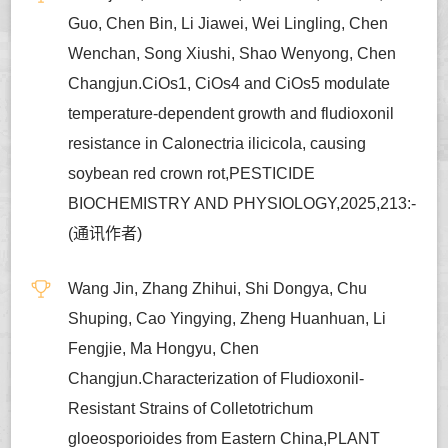
Guo, Chen Bin, Li Jiawei, Wei Lingling, Chen
Wenchan, Song Xiushi, Shao Wenyong, Chen
Changjun.CiOs1, CiOs4 and CiOs5 modulate
temperature-dependent growth and fludioxonil
resistance in Calonectria ilicicola, causing
soybean red crown rot,PESTICIDE
BIOCHEMISTRY AND PHYSIOLOGY,2025,213:-
(通讯作者)
Wang Jin, Zhang Zhihui, Shi Dongya, Chu
Shuping, Cao Yingying, Zheng Huanhuan, Li
Fengjie, Ma Hongyu, Chen
Changjun.Characterization of Fludioxonil-
Resistant Strains of Colletotrichum
gloeosporioides from Eastern China,PLANT