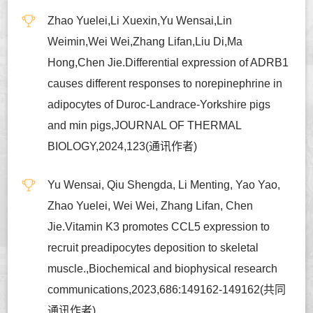
Zhao Yuelei,Li Xuexin,Yu Wensai,Lin
Weimin,Wei Wei,Zhang Lifan,Liu Di,Ma
Hong,Chen Jie.Differential expression of ADRB1
causes different responses to norepinephrine in
adipocytes of Duroc-Landrace-Yorkshire pigs
and min pigs,JOURNAL OF THERMAL
BIOLOGY,2024,123(通讯作者)
Yu Wensai, Qiu Shengda, Li Menting, Yao Yao,
Zhao Yuelei, Wei Wei, Zhang Lifan, Chen
Jie.Vitamin K3 promotes CCL5 expression to
recruit preadipocytes deposition to skeletal
muscle.,Biochemical and biophysical research
communications,2023,686:149162-149162(共同
通讯作者)