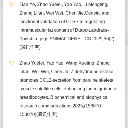
Tian Ye, Zhao Yuelei, Yao Yao, Li Mengting,
Zhang Lifan, Wei Wei, Chen Jie.Genetic and
functional validation of CTSS in regulating
intramuscular fat content of Duroc-Landrace-
Yorkshire pigs,ANIMAL GENETICS,2025,56(2):-
(通讯作者)
Zhao Yuelei, Yao Yao, Wang Xuejing, Zhang
Lifan, Wei Wei, Chen Jie.7-dehydrocholesterol
promotes CCL2-secretion from porcine skeletal
muscle satellite cells, enhancing the migration of
preadipocytes.,Biochemical and biophysical
research communications,2025,(153070-
153070)(通讯作者)