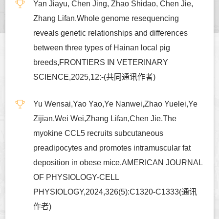
Yan Jiayu, Chen Jing, Zhao Shidao, Chen Jie,
Zhang Lifan.Whole genome resequencing
reveals genetic relationships and differences
between three types of Hainan local pig
breeds,FRONTIERS IN VETERINARY
SCIENCE,2025,12:-(共同通讯作者)
Yu Wensai,Yao Yao,Ye Nanwei,Zhao Yuelei,Ye
Zijian,Wei Wei,Zhang Lifan,Chen Jie.The
myokine CCL5 recruits subcutaneous
preadipocytes and promotes intramuscular fat
deposition in obese mice,AMERICAN JOURNAL
OF PHYSIOLOGY-CELL
PHYSIOLOGY,2024,326(5):C1320-C1333(通讯
作者)