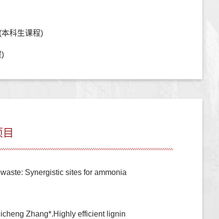
(本科生课程)
)
项目
aste: Synergistic sites for ammonia
cheng Zhang*.Highly efficient lignin