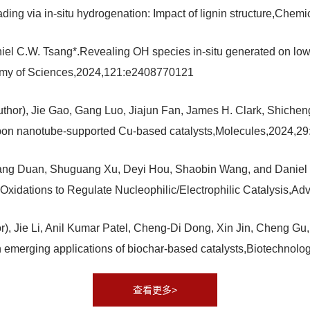
ding via in-situ hydrogenation: Impact of lignin structure,Che
iel C.W. Tsang*.Revealing OH species in-situ generated on low-
demy of Sciences,2024,121:e2408770121
or), Jie Gao, Gang Luo, Jiajun Fan, James H. Clark, Shicheng 
rbon nanotube-supported Cu-based catalysts,Molecules,2024,29
g Duan, Shuguang Xu, Deyi Hou, Shaobin Wang, and Daniel C.
xidations to Regulate Nucleophilic/Electrophilic Catalysis,Ad
), Jie Li, Anil Kumar Patel, Cheng-Di Dong, Xin Jin, Cheng Gu, 
 emerging applications of biochar-based catalysts,Biotechnol
查看更多>