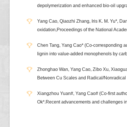
depolymerization and enhanced bio-oil upgra
Yang Cao, Qiaozhi Zhang, Iris K. M. Yu*, Dan
oxidation,Proceedings of the National Aca
Chen Tang, Yang Cao* (Co-corresponding auth
lignin into value-added monophenols by ca
Zhonghao Wan, Yang Cao, Zibo Xu, Xiaoguan
Between Cu Scales and Radical/Nonradical O
Xiangzhou Yuan#, Yang Cao# (Co-first author
Ok*.Recent advancements and challenges in