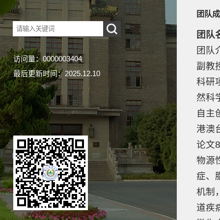
团队成
团队
团队
访问量：
0000003404
副教
最后更新时间：
2025
.
12
.
10
科研
然科
自主
港澳
论文
物源
症、
机制
道疾