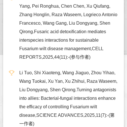
Yang, Pei Ronghua, Chen Chen, Xu Qiufang,
Zhang Honglin, Raza Waseem, Logrieco Antonio
Francesco, Wang Gang, Liu Dongyang, Shen
Qirong.Fusaric acid detoxification mediates
interspecies interactions for sustainable
Fusarium wilt disease management,CELL
REPORTS,2025,44(11):-(参与作者)
Li Tuo, Shi Xiaoteng, Wang Jiaguo, Zhou Yihao,
Wang Tuokai, Xu Yan, Xu Zhihui, Raza Waseem,
Liu Dongyang, Shen Qirong.Turning antagonists
into allies: Bacterial-fungal interactions enhance
the efficacy of controlling Fusarium wilt
disease,SCIENCE ADVANCES,2025,11(7):-(第
一作者)