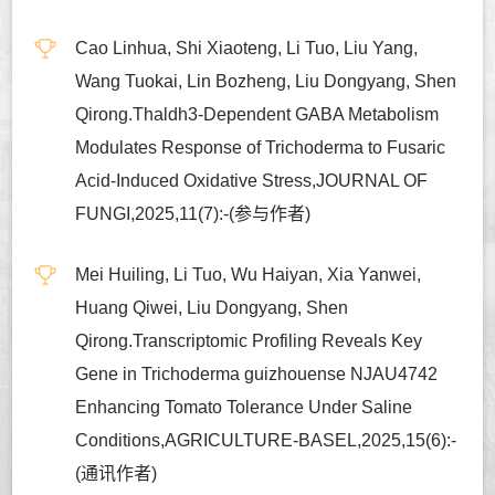
Cao Linhua, Shi Xiaoteng, Li Tuo, Liu Yang,
Wang Tuokai, Lin Bozheng, Liu Dongyang, Shen
Qirong.Thaldh3-Dependent GABA Metabolism
Modulates Response of Trichoderma to Fusaric
Acid-Induced Oxidative Stress,JOURNAL OF
FUNGI,2025,11(7):-(参与作者)
Mei Huiling, Li Tuo, Wu Haiyan, Xia Yanwei,
Huang Qiwei, Liu Dongyang, Shen
Qirong.Transcriptomic Profiling Reveals Key
Gene in Trichoderma guizhouense NJAU4742
Enhancing Tomato Tolerance Under Saline
Conditions,AGRICULTURE-BASEL,2025,15(6):-
(通讯作者)