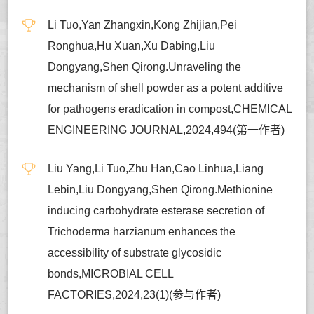
Li Tuo,Yan Zhangxin,Kong Zhijian,Pei
Ronghua,Hu Xuan,Xu Dabing,Liu
Dongyang,Shen Qirong.Unraveling the
mechanism of shell powder as a potent additive
for pathogens eradication in compost,CHEMICAL
ENGINEERING JOURNAL,2024,494(第一作者)
Liu Yang,Li Tuo,Zhu Han,Cao Linhua,Liang
Lebin,Liu Dongyang,Shen Qirong.Methionine
inducing carbohydrate esterase secretion of
Trichoderma harzianum enhances the
accessibility of substrate glycosidic
bonds,MICROBIAL CELL
FACTORIES,2024,23(1)(参与作者)