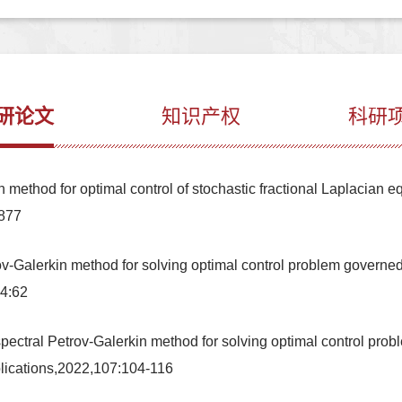
研论文
知识产权
科研
ethod for optimal control of stochastic fractional Laplacian e
1877
alerkin method for solving optimal control problem governed by
94:62
tral Petrov-Galerkin method for solving optimal control proble
lications,2022,107:104-116