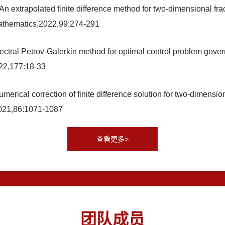
extrapolated finite difference method for two-dimensional fra
Mathematics,2022,99:274-291
al Petrov-Galerkin method for optimal control problem governed
22,177:18-33
cal correction of finite difference solution for two-dimensiona
2021,86:1071-1087
查看更多>
团队成员