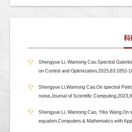
科
Shengyue Li, Wanrong Cao.Spectral Galerkin m
on Control and Optimization,2025,63:1852-
Shengyue Li,Wanrong Cao.On spectral Petrov-G
noise,Journal of Scientific Computing,2023,
Shengyue Li, Wanrong Cao, Yibo Wang.On spec
equation,Computers & Mathematics with App