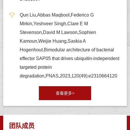
Qun Liu,Abbas Maqbool,Federico G
Mirkin,Yeshveer Singh,Clare E M
Stevenson,David M Lawson,Sophien
Kamoun,Weijie Huang,Saskia A
Hogenhout.Bimodular architecture of bacterial
effector SAP05 that drives ubiquitin-independent
targeted protein
degradation,PNAS,2023,120(49):e2310664120
查看更多>
团队成员