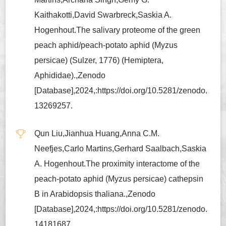
Kaithakotti,David Swarbreck,Saskia A.
Hogenhout.The salivary proteome of the green
peach aphid/peach-potato aphid (Myzus
persicae) (Sulzer, 1776) (Hemiptera,
Aphididae).,Zenodo
[Database],2024,:https://doi.org/10.5281/zenodo.
13269257.
Qun Liu,Jianhua Huang,Anna C.M.
Neefjes,Carlo Martins,Gerhard Saalbach,Saskia
A. Hogenhout.The proximity interactome of the
peach-potato aphid (Myzus persicae) cathepsin
B in Arabidopsis thaliana.,Zenodo
[Database],2024,:https://doi.org/10.5281/zenodo.
14181687