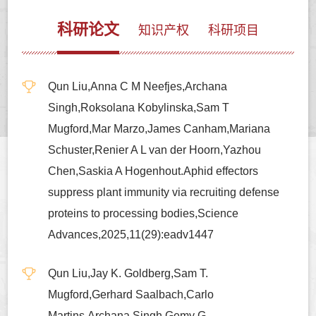
科研论文
知识产权
科研项目
Qun Liu,Anna C M Neefjes,Archana
Singh,Roksolana Kobylinska,Sam T
Mugford,Mar Marzo,James Canham,Mariana
Schuster,Renier A L van der Hoorn,Yazhou
Chen,Saskia A Hogenhout.Aphid effectors
suppress plant immunity via recruiting defense
proteins to processing bodies,Science
Advances,2025,11(29):eadv1447
Qun Liu,Jay K. Goldberg,Sam T.
Mugford,Gerhard Saalbach,Carlo
Martins,Archana Singh,Gemy G.