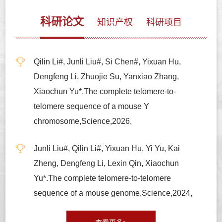
科研论文
知识产权
科研项目
Qilin Li#, Junli Liu#, Si Chen#, Yixuan Hu,
Dengfeng Li, Zhuojie Su, Yanxiao Zhang,
Xiaochun Yu*.The complete telomere-to-
telomere sequence of a mouse Y
chromosome,Science,2026,
Junli Liu#, Qilin Li#, Yixuan Hu, Yi Yu, Kai
Zheng, Dengfeng Li, Lexin Qin, Xiaochun
Yu*.The complete telomere-to-telomere
sequence of a mouse genome,Science,2024,