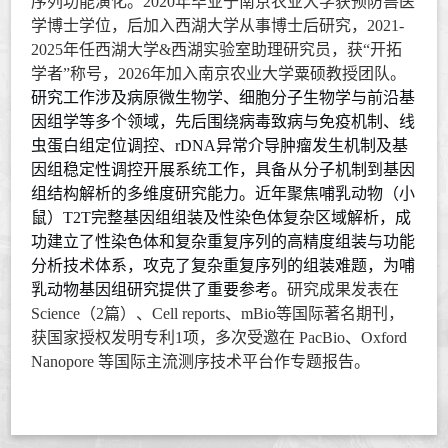
序列功能演化。
2020
年毕业于南京农业大学获预防兽医
学博士学位，后加入西湖大学从事博士后研究，
2021-
2025
年任西湖大学
&
西湖实验室助理研究员，获
“
开拓
学者
”
称号，
2026
年加入南京农业大学粟硕教授团队。
研究工作涉及病原微生物学、细胞分子生物学与前沿基
因组学等多个领域，先后围绕病毒致病与免疫机制、线
虫蛋白组定位调控、
rDNA
异常介导肿瘤发生机制及基
因组稳定性调控开展系统工作，具备从分子机制到基因
组结构解析的多维度研究能力。近年聚焦哺乳动物（小
鼠）
T2T
完整基因组组装及性染色体复杂区域解析，成
功建立了性染色体和复杂重复序列的高精度组装与功能
分析技术体系，攻克了复杂重复序列的组装难题，为哺
乳动物基因组研究提供了重要参考。
研究成果发表在
Science
（
2
篇）、
Cell reports
、
mBio
等国际著名期刊，
获国家授权发明专利
1
项，多次受邀在
PacBio
、
Oxford
Nanopore
等国际主流测序技术平台作专题报告。