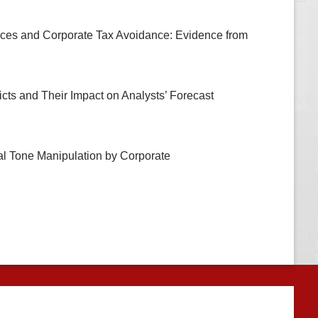
nces and Corporate Tax Avoidance: Evidence from
ts and Their Impact on Analysts’ Forecast
l Tone Manipulation by Corporate