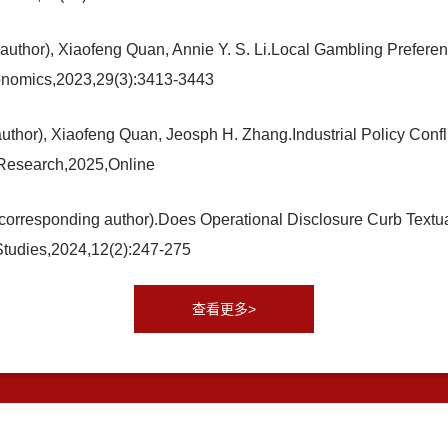
uthor), Xiaofeng Quan, Annie Y. S. Li.Local Gambling Prefere
conomics,2023,29(3):3413-3443
or), Xiaofeng Quan, Jeosph H. Zhang.Industrial Policy Conflic
 Research,2025,Online
orresponding author).Does Operational Disclosure Curb Textua
tudies,2024,12(2):247-275
查看更多>