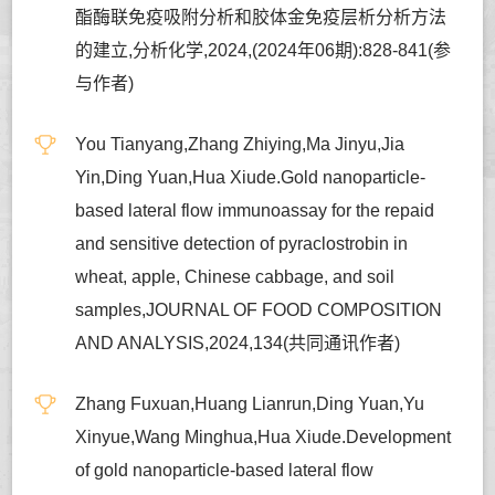
酯酶联免疫吸附分析和胶体金免疫层析分析方法
的建立,分析化学,2024,(2024年06期):828-841(参
与作者)
You Tianyang,Zhang Zhiying,Ma Jinyu,Jia
Yin,Ding Yuan,Hua Xiude.Gold nanoparticle-
based lateral flow immunoassay for the repaid
and sensitive detection of pyraclostrobin in
wheat, apple, Chinese cabbage, and soil
samples,JOURNAL OF FOOD COMPOSITION
AND ANALYSIS,2024,134(共同通讯作者)
Zhang Fuxuan,Huang Lianrun,Ding Yuan,Yu
Xinyue,Wang Minghua,Hua Xiude.Development
of gold nanoparticle-based lateral flow