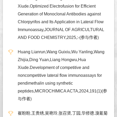
Xiude.Optimized Electrofusion for Efficient
Generation of Monoclonal Antibodies against
Chlorpyrifos and Its Application in Lateral Flow
Immunoassay,JOURNAL OF AGRICULTURAL
AND FOOD CHEMISTRY,2025,:-(参与作者)
Huang Lianrun,Wang Guixiu,Wu Yanling,Wang
Zhijia,Ding Yuan,Liang Hongwu,Hua
Xiude.Development of competitive and
noncompetitive lateral flow immunoassays for
pendimethalin using synthetic
peptides,MICROCHIMICA ACTA,2024,191(1)(参
与作者)
崔盼盼,王贵绣,吴艳玲,张召贤,丁园,华修德.溴氰菊