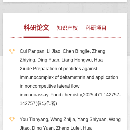
科研论文
知识产权
科研项目
Cui Panpan, Li Jiao, Chen Bingjie, Zhang
Zhiying, Ding Yuan, Liang Hongwu, Hua
Xiude.Preparation of peptides against
immunocomplex of deltamethrin and application
in noncompetitive lateral flow
immunoassay.,Food chemistry,2025,471:142757-
142757(参与作者)
You Tianyang, Wang Zhijia, Yang Shiyuan, Wang
Jitao, Ding Yuan, Zheng Lufei, Hua