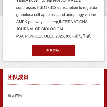
Yanli.A novel nuclear receptor NR1D1
suppresses HSD17B12 transcription to regulate
granulosa cell apoptosis and autophagy via the
AMPK pathway in sheep,INTERNATIONAL
JOURNAL OF BIOLOGICAL
MACROMOLECULES,2025,306:-(参与作者)
查看更多>
团队成员
暂无内容