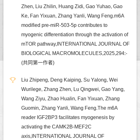
Zhen, Liu Zhilin, Huang Zidi, Gao Yuhao, Gao
Ke, Fan Yixuan, Zhang Yanli, Wang Feng.m6A
modified pre-miR-503-5p contributes to
myogenic differentiation through the activation of
mTOR pathway,INTERNATIONAL JOURNAL OF
BIOLOGICAL MACROMOLECULES,2025,294:-
(共同第一作者)
Liu Zhipeng, Deng Kaiping, Su Yalong, Wei
Wurilege, Zhang Zhen, Lu Qingwei, Gao Yang,
Wang Ziyu, Zhao Hualin, Fan Yixuan, Zhang
Guomin, Zhang Yanli, Wang Feng.The m6A
reader IGF2BP3 facilitates myogenesis by
activating the CAMK2B-MEF2C
axis,INTERNATIONAL JOURNAL OF